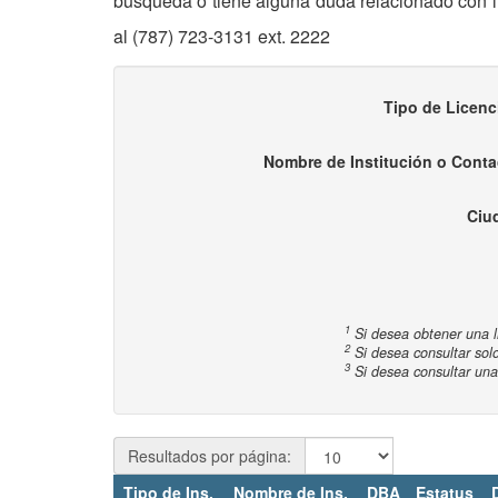
búsqueda o tiene alguna duda relacionado con li
al (787) 723-3131 ext. 2222
Tipo de Licenc
Nombre de Institución o Conta
Ciu
1
Si desea obtener una lis
2
Si desea consultar solo
3
Si desea consultar una 
Resultados por página:
Tipo de Ins.
Nombre de Ins.
DBA
Estatus