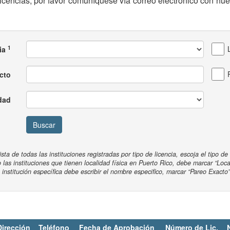
cencias, por favor comuníquese vía correo electrónico con nu
1
ia
cto
dad
ta de todas las instituciones registradas por tipo de licencia, escoja el tipo de 
 las instituciones que tienen localidad física en Puerto Rico, debe marcar “Loca
institución específica debe escribir el nombre especifico, marcar “Pareo Exacto”
Dirección
Teléfono
Fecha de Aprobación
Número de Lic.