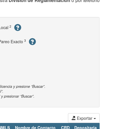
estra
División de Reglamentación
o por teléfono
2
Local
3
Pareo Exacto
licencia y presione “Buscar”.
l”.
 y presionar “Buscar”.
Exportar
NMLS
Nombre de Contacto
CRD
Depositaria